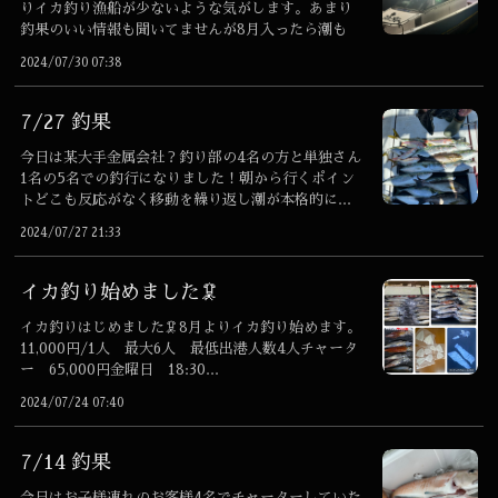
りイカ釣り漁船が少ないような気がします。あまり
釣果のいい情報も聞いてませんが8月入ったら潮も
変...
2024/07/30 07:38
7/27 釣果
今日は某大手金属会社？釣り部の4名の方と単独さん
1名の5名での釣行になりました！朝から行くポイン
トどこも反応がなく移動を繰り返し潮が本格的に...
2024/07/27 21:33
イカ釣り始めました🦑
イカ釣りはじめました🦑8月よりイカ釣り始めます。
11,000円/1人 最大6人 最低出港人数4人チャータ
ー 65,000円金曜日 18:30...
2024/07/24 07:40
7/14 釣果
今日はお子様連れのお客様4名でチャーターしていた