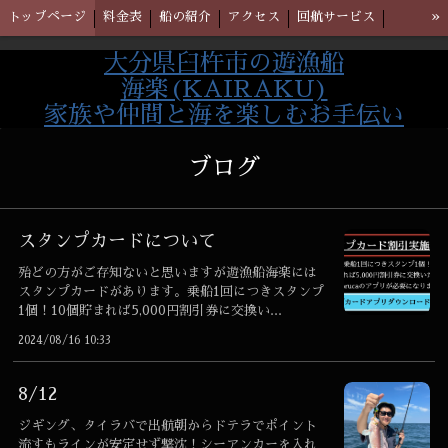
»
トップページ
料金表
船の紹介
アクセス
回航サービス
ブログ
甘鯛釣り
大分県臼杵市の遊漁船
海楽(KAIRAKU)
家族や仲間と海を楽しむお手伝い
ブログ
スタンプカードについて
殆どの方がご存知ないと思いますが遊漁船海楽には
スタンプカードがあります。乗船1回につきスタンプ
1個！10個貯まれば5,000円割引券に交換い...
2024/08/16 10:33
8/12
ジギング、タイラバで出航朝からドテラでポイント
流すもラインが安定せず撃沈！シーアンカーを入れ