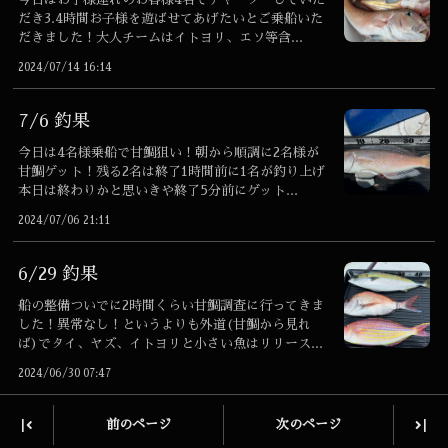
だき3.4時間お子様を遊ばせてあげたいとご乗船いた
だきました！大人チームはイトヨリ、エソ等含...
2024/07/14 16:14
7/6 釣果
今日は4名様乗船で甘鯛狙い！朝から順調に2名様が
甘鯛ゲット！残る2名は終了1時間前に1名が釣り上げ
本日は終わりかと思いきや終了5分前にゲット...
2024/07/06 21:11
6/29 釣果
船の整備ついでに2時間くらい甘鯛調査に行ってきま
した！異常なし！というよりも外道(甘鯛から見れ
ば)でタイ、ヤズ、イトヨリと小さい魚はリリース...
2024/06/30 07:47
|
|
前のページ
次のページ