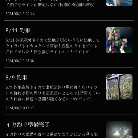
て流すもラインが安定しない2枚潮か3枚潮か何枚
潮...
2024/08/13 09:44
8/11 釣果
8/11 釣果夜焚きイカで出航🦑明るいうちに出航して
タイラバやイカメタルで開始！良型のタイをゲット
されてました！日も落ちライトオン！ベイトの...
2024/08/13 07:38
8/9 釣果
8/9 釣果夜焚きイカで出航🦑釣り場に着くなりイワ
シの群れが船の周りを回遊浅いところで1時間くらい
の入れ食い状態へ😊潮が緩くなるにつれポツポ...
2024/08/10 17:17
イカ釣り準備完了
イカ釣りの準備を着々と進めてますが丘から見る限