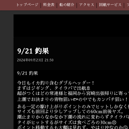
トップページ
料金表
船の紹介
アクセス
回航サービス
9/21 釣果
2024年09月23日 21:50
9/21 釣果
今日もイカ釣り含むダブルヘッダー！
まずはジギング、タイラバで出航🚢
超がつくほどの常連様と福岡から宮崎出張帰りに寄っ
上潮でお決まりの青物狙い🐟の中でもカンパチ狙い！
ある一定の駆け上がりポイントのみでヒットしかなく何
サイズも前回より少しアップしての60cm前後ヤズ。
潮止まりからなかなか下潮の流れに変わらずタイラバは
タイがヒットするがサイズは食べごろの30cm😣
ポイント移動するも大鯛は見れず。やはり沖なのか🤔