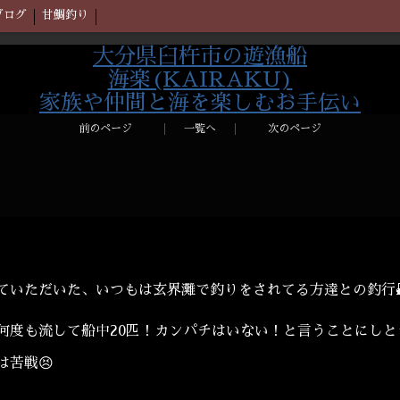
ブログ
甘鯛釣り
大分県臼杵市の遊漁船
海楽(KAIRAKU)
家族や仲間と海を楽しむお手伝い
前のページ
一覧へ
次のページ
ていただいた、いつもは玄界灘で釣りをされてる方達との釣行
度も流して船中20匹！カンパチはいない！と言うことにしとき
苦戦😣