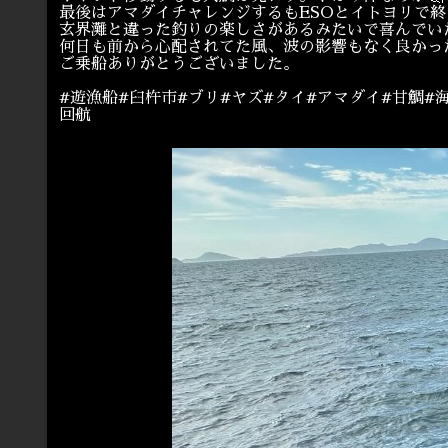
最後はアマダイチャレンジするもESOとイトヨリで終
玄界灘と違った釣りの楽しさがあるみたいで喜んでい
何日も前から心配されてた風、波の影響もなく良かっ
ご乗船ありがとうございました。
#遊漁船#臼杵市#ブリ#ヤズ#タイ#アマダイ#甘鯛#
回航