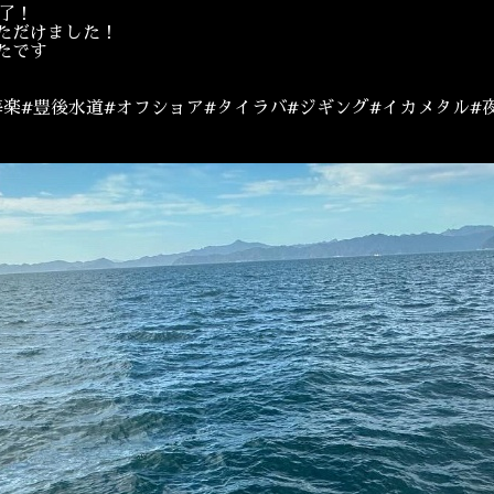
了！
ただけました！
たです
海楽#豊後水道#オフショア#タイラバ#ジギング#イカメタル#夜